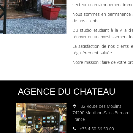
secteur un environnement immob
Nous sommes en permanence à 
de nos clients.
Du studio étudiant à la villa 
rénover ou un investissement lo
La satisfaction de nos clients
régulièrement saluée.
Notre mission : faire de votre pr
AGENCE DU CHATEAU
32 Route des Moulins
74290 Menthon-Saint-Bernard
France
+33 4 50 66 50 00