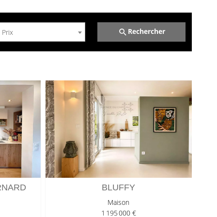
Rechercher
Prix
RNARD
BLUFFY
M
Maison
1 195 000 €